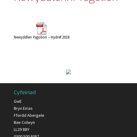
Newyddlen Ysgolion – Hydref 2018
Cyfeiriad
GwE
Bryn Eirias
Ffordd Abergele
Bae Colwyn
LL29 8BY
0300 500 8087