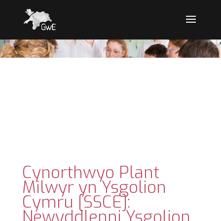
Cynorthwyo Plant
Milwyr yn Ysgolion
Cymru [SSCE]:
Newyddlenni Ysgolion