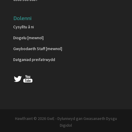
Dolenni
Cysylltu â ni
Diogelu [mewnol]
Gwybodaeth Staff [mewnol]
Datganiad preifatrwydd
Hawlfraint © 2026 GwE - Dyluniwyd gan Gwasanaeth Dysgu
Digidol