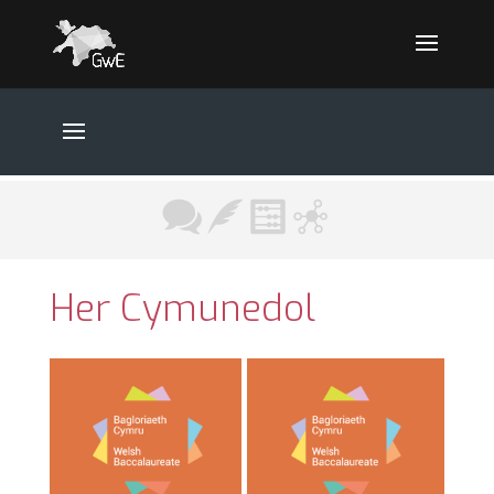
Her Cymunedol