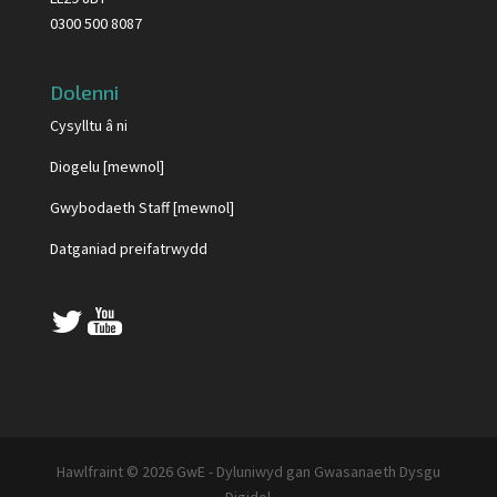
0300 500 8087
Dolenni
Cysylltu â ni
Diogelu [mewnol]
Gwybodaeth Staff [mewnol]
Datganiad preifatrwydd
Hawlfraint © 2026 GwE - Dyluniwyd gan Gwasanaeth Dysgu
Digidol