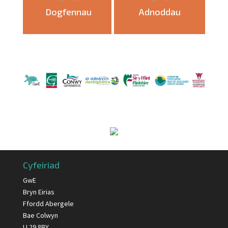
Dogfennau
Adnoddau
Cyfeiriad
GwE
Bryn Eirias
Ffordd Abergele
Bae Colwyn
LL29 8BY