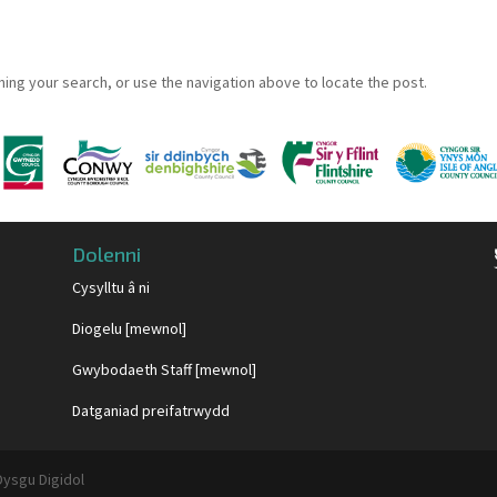
ing your search, or use the navigation above to locate the post.
Dolenni
Cysylltu â ni
Diogelu [mewnol]
Gwybodaeth Staff [mewnol]
Datganiad preifatrwydd
Dysgu Digidol