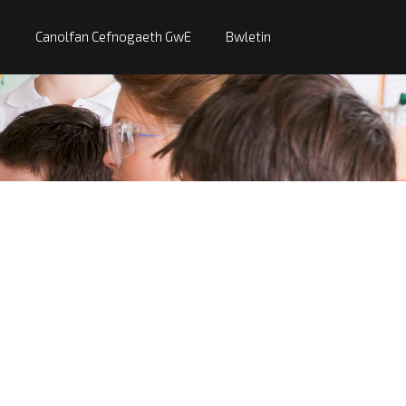
Canolfan Cefnogaeth GwE
Bwletin