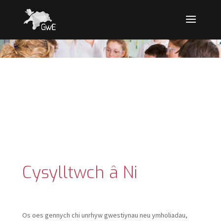
Cysylltwch â Ni
Os oes gennych chi unrhyw gwestiynau neu ymholiadau,