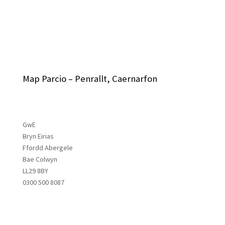
Map Parcio – Penrallt, Caernarfon
GwE
Bryn Eirias
Ffordd Abergele
Bae Colwyn
LL29 8BY
0300 500 8087