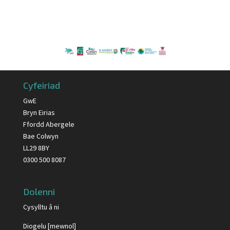
Cyfeiriad
GwE
Bryn Eirias
Ffordd Abergele
Bae Colwyn
LL29 8BY
0300 500 8087
Dolenni
Cysylltu â ni
Diogelu [mewnol]