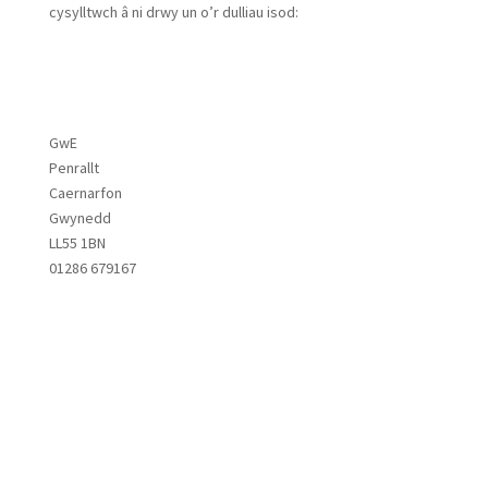
cysylltwch â ni drwy un o’r dulliau isod:
GwE
Penrallt
Caernarfon
Gwynedd
LL55 1BN
01286 679167