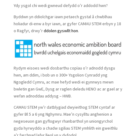
Ydy ysgol chi wedi gwneud defydd o’r addodd hwn?
Byddwn yn ddiolchgar iawn petaech gystal â chwblhau
holiadur di-enw a byr iawn, ar gyfer CAMAU STEM erbyn y 18
o Ragfyr, drwy’r
ddolen gyswllt hon
.
Rydym eisoes wedi dosbarthu copïau o’r adnodd dysgu
hwn, am ddim, i bob un o 300+ Ysgolion Cynradd yng
Ngogledd Cymru, ac mae hefyd wedi ei gynnwys mewn
bwletin gan GwE, Dysg ar raglen deledu HENO ac ar gael ar y
wefan adnoddau addysg – HWB.
CAMAU STEM yw’r datblygiad dwyieithog STEM cyntaf ar
gyfer Bl 5 a 6 yng Nghymru. Mae’n cysylltu anghenion a
negeseuon gan gyflogwyr rhanbarthol yn uniongyrchol
gyda hyrwyddo a chadw sgiliau STEM ymhlith ein gweithlu
a’r farchnad lafur lleol yn y dyfodol.