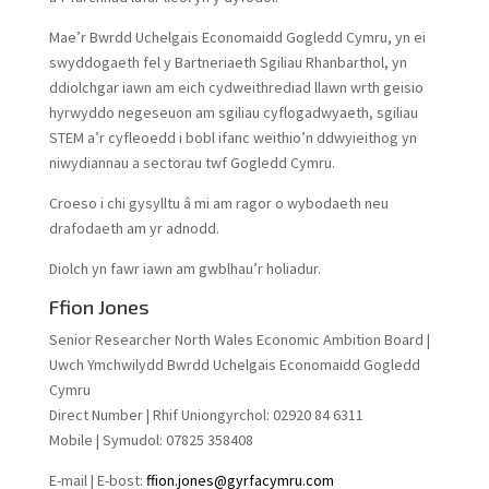
Mae’r Bwrdd Uchelgais Economaidd Gogledd Cymru, yn ei
swyddogaeth fel y Bartneriaeth Sgiliau Rhanbarthol, yn
ddiolchgar iawn am eich cydweithrediad llawn wrth geisio
hyrwyddo negeseuon am sgiliau cyflogadwyaeth, sgiliau
STEM a’r cyfleoedd i bobl ifanc weithio’n ddwyieithog yn
niwydiannau a sectorau twf Gogledd Cymru.
Croeso i chi gysylltu â mi am ragor o wybodaeth neu
drafodaeth am yr adnodd.
Diolch yn fawr iawn am gwblhau’r holiadur.
Ffion Jones
Senior Researcher North Wales Economic Ambition Board |
Uwch Ymchwilydd Bwrdd Uchelgais Economaidd Gogledd
Cymru
Direct Number | Rhif Uniongyrchol:
02920 84 6311
Mobile | Symudol:
07825 358408
E-mail | E-bost:
ffion.jones@gyrfacymru.com