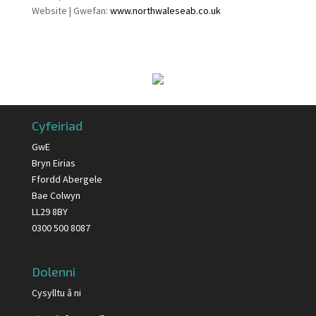
Website | Gwefan:
www.northwaleseab.co.uk
Cyfeiriad
GwE
Bryn Eirias
Ffordd Abergele
Bae Colwyn
LL29 8BY
0300 500 8087
Dolenni
Cysylltu â ni