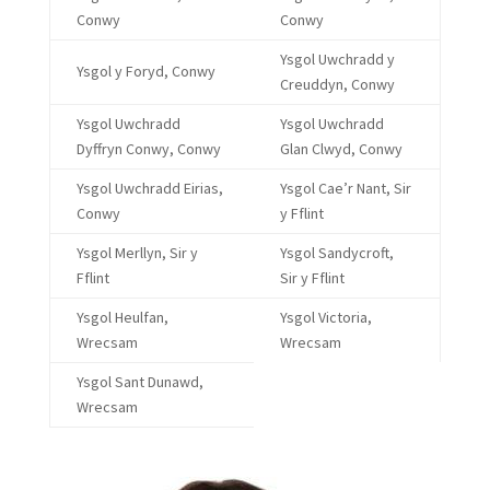
Conwy
Conwy
Ysgol Uwchradd y
Ysgol y Foryd, Conwy
Creuddyn, Conwy
Ysgol Uwchradd
Ysgol Uwchradd
Dyffryn Conwy, Conwy
Glan Clwyd, Conwy
Ysgol Uwchradd Eirias,
Ysgol Cae’r Nant, Sir
Conwy
y Fflint
Ysgol Merllyn, Sir y
Ysgol Sandycroft,
Fflint
Sir y Fflint
Ysgol Heulfan,
Ysgol Victoria,
Wrecsam
Wrecsam
Ysgol Sant Dunawd,
Wrecsam