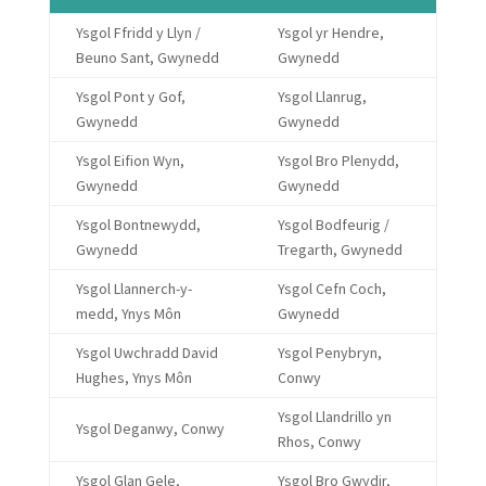
Ysgol Ffridd y Llyn /
Ysgol yr Hendre,
Beuno Sant, Gwynedd
Gwynedd
Ysgol Pont y Gof,
Ysgol Llanrug,
Gwynedd
Gwynedd
Ysgol Eifion Wyn,
Ysgol Bro Plenydd,
Gwynedd
Gwynedd
Ysgol Bontnewydd,
Ysgol Bodfeurig /
Gwynedd
Tregarth, Gwynedd
Ysgol Llannerch-y-
Ysgol Cefn Coch,
medd, Ynys Môn
Gwynedd
Ysgol Uwchradd David
Ysgol Penybryn,
Hughes, Ynys Môn
Conwy
Ysgol Llandrillo yn
Ysgol Deganwy, Conwy
Rhos, Conwy
Ysgol Glan Gele,
Ysgol Bro Gwydir,