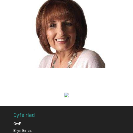
Cyfeiriad
GwE
Bryn Eirias