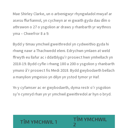
Mae Shirley Clarke, un o arbenigwyr rhyngwladol mwyaf ar
asesu ffurfiannol, yn cychwyn ar ei gwaith gyda dau dîm o
athrawon o 27 o ysgolion ar draws y rhanbarth yr wythnos
yma – Chwefror 8 a 9.
Bydd y timau ymchwil gweithredol yn cydweithio gyda hi
rhwng nawr a Thachwedd eleni. Edrychwn ymlaen at weld
ffrwyth eu llafur ac i ddatblygu’r prosiect hwn ymhellach yn
2018-19. Bydd cyfle i rhwng 180 a 200 o ysgolion y rhanbarth
ymuno â’r prosiect fis Medi 2018. Bydd gwybodaeth bellach
a manylion ymgeisio yn dilyn yn ystod tymor yr Haf.
Yn y cyfamser ac er gwybodaeth, dyma restr o’r ysgolion
sy’n cymryd rhan yn yr ymchwil gweithredol ar hyn o bryd.
TÎM YMCHWIL
TÎM YMCHWIL 1
2