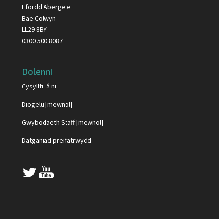
Ffordd Abergele
Bae Colwyn
LL29 8BY
0300 500 8087
Dolenni
Cysylltu â ni
Diogelu [mewnol]
Gwybodaeth Staff [mewnol]
Datganiad preifatrwydd