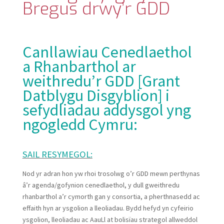
Bregus drwy’r GDD
Canllawiau Cenedlaethol
a Rhanbarthol ar
weithredu’r GDD [Grant
Datblygu Disgyblion] i
sefydliadau addysgol yng
ngogledd Cymru:
SAIL RESYMEGOL:
Nod yr adran hon yw rhoi trosolwg o’r GDD mewn perthynas
â’r agenda/gofynion cenedlaethol, y dull gweithredu
rhanbarthol a’r cymorth gan y consortia, a pherthnasedd ac
effaith hyn ar ysgolion a lleoliadau. Bydd hefyd yn cyfeirio
ysgolion, lleoliadau ac AauLl at bolisïau strategol allweddol