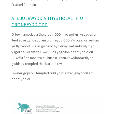
i’r afael â’r rhain.
ATEBOLRWYDD A THYSTIOLAETH O
GRONFEYDD GDD
O fewn amodau a thelerau’r GDD mae gofyn i ysgolion a
lleoliadau gyhoeddi eu cronfeydd GDD a’u blaenoriaethau
yn flynyddol. Gellir gwneud hyn drwy wefan/llawlyfr yr
ysgol neu ei anfon i GwE. Gall ysgolion ddefnyddio eu
CDY/ffurflen monitro eu hunain i rannu’r wybodaeth, neu
gwblhau templed rhanbarthol GwE.
Gweler gopi o’r templed GDD yn yr adran gwybodaeth
ddefnyddiol.