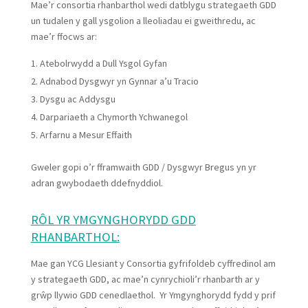
Mae’r consortia rhanbarthol wedi datblygu strategaeth GDD
un tudalen y gall ysgolion a lleoliadau ei gweithredu, ac
mae’r ffocws ar:
Atebolrwydd a Dull Ysgol Gyfan
Adnabod Dysgwyr yn Gynnar a’u Tracio
Dysgu ac Addysgu
Darpariaeth a Chymorth Ychwanegol
Arfarnu a Mesur Effaith
Gweler gopi o’r fframwaith GDD / Dysgwyr Bregus yn yr
adran gwybodaeth ddefnyddiol.
RÔL YR YMGYNGHORYDD GDD
RHANBARTHOL:
Mae gan YCG Llesiant y Consortia gyfrifoldeb cyffredinol am
y strategaeth GDD, ac mae’n cynrychioli’r rhanbarth ar y
grŵp llywio GDD cenedlaethol. Yr Ymgynghorydd fydd y prif