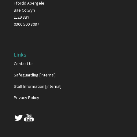
Ffordd Abergele
Bae Colwyn
LL29 8BY
0300 500 8087
Links
Contact Us
Safeguarding [internal]
Staff Information [internal]
Privacy Policy