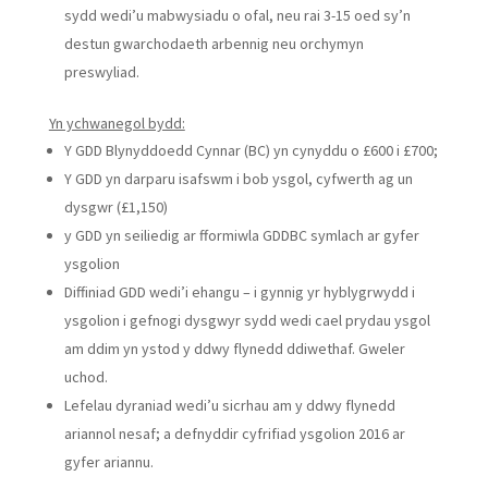
sydd wedi’u mabwysiadu o ofal, neu rai 3-15 oed sy’n
destun gwarchodaeth arbennig neu orchymyn
preswyliad.
Yn ychwanegol bydd:
Y GDD Blynyddoedd Cynnar (BC) yn cynyddu o £600 i £700;
Y GDD yn darparu isafswm i bob ysgol, cyfwerth ag un
dysgwr (£1,150)
y GDD yn seiliedig ar fformiwla GDDBC symlach ar gyfer
ysgolion
Diffiniad GDD wedi’i ehangu – i gynnig yr hyblygrwydd i
ysgolion i gefnogi dysgwyr sydd wedi cael prydau ysgol
am ddim yn ystod y ddwy flynedd ddiwethaf. Gweler
uchod.
Lefelau dyraniad wedi’u sicrhau am y ddwy flynedd
ariannol nesaf; a defnyddir cyfrifiad ysgolion 2016 ar
gyfer ariannu.