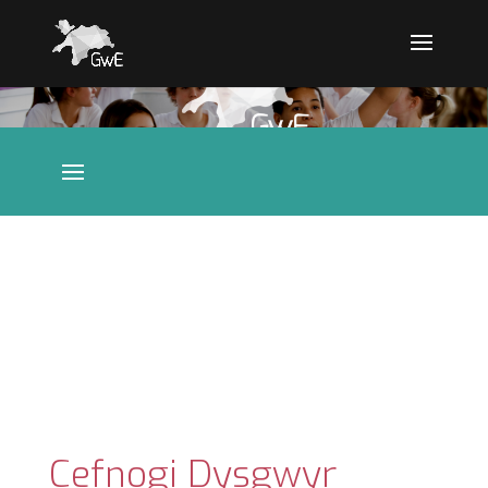
Cefnogi Dysgwyr