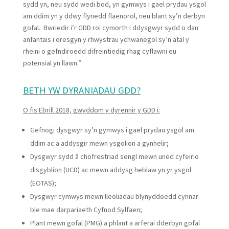
sydd yn, neu sydd wedi bod, yn gymwys i gael prydau ysgol
am ddim yn y ddwy flynedd flaenorol, neu blant sy’n derbyn
gofal. Bwriedir i’r GDD roi cymorth i ddysgwyr sydd o dan
anfantais i oresgyn y rhwystrau ychwanegol sy’n atal y
rheini o gefndiroedd difreintiedig rhag cyflawni eu
potensial yn llawn.”
BETH YW DYRANIADAU GDD?
O fis Ebrill 2018, gwyddom y dyrennir y GDD i:
Gefnogi dysgwyr sy’n gymwys i gael prydau ysgol am
ddim ac a addysgir mewn ysgolion a gynhelir;
Dysgwyr sydd â chofrestriad sengl mewn uned cyfeirio
disgyblion (UCD) ac mewn addysg heblaw yn yr ysgol
(EOTAS);
Dysgwyr cymwys mewn lleoliadau blynyddoedd cynnar
ble mae darpariaeth Cyfnod Sylfaen;
Plant mewn gofal (PMG) a phlant a arferai dderbyn gofal