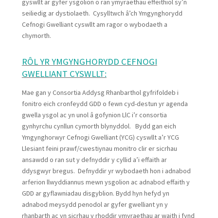
gyswllt ar gyfer ysgolion o ran ymyraethau effeithiol sy’n
seiliedig ar dystiolaeth. Cysylltwch â’ch Ymgynghorydd
Cefnogi Gwelliant cyswllt am ragor o wybodaeth a
chymorth.
RÔL YR YMGYNGHORYDD CEFNOGI
GWELLIANT CYSWLLT:
Mae gan y Consortia Addysg Rhanbarthol gyfrifoldeb i
fonitro eich cronfeydd GDD o fewn cyd-destun yr agenda
gwella ysgol ac yn unol â gofynion LlC i’r consortia
gynhyrchu cynllun cymorth blynyddol. Bydd gan eich
Ymgynghorwyr Cefnogi Gwelliant (YCG) cyswllt a’r YCG
Llesiant feini prawf/cwestiynau monitro clir er sicrhau
ansawdd o ran sut y defnyddir y cyllid a’i effaith ar
ddysgwyr bregus. Defnyddir yr wybodaeth hon i adnabod
arferion llwyddiannus mewn ysgolion ac adnabod effaith y
GDD ar gyflawniadau disgyblion. Bydd hyn hefyd yn
adnabod meysydd penodol ar gyfer gwelliant yn y
rhanbarth ac yn sicrhau y rhoddir ymyraethau ar waith i fynd