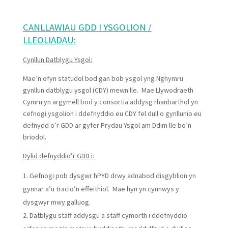
CANLLAWIAU GDD I YSGOLION /
LLEOLIADAU:
Cynllun Datblygu Ysgol:
Mae’n ofyn statudol bod gan bob ysgol yng Nghymru
gynllun datblygu ysgol (CDY) mewn lle. Mae Llywodraeth
Cymru yn argymell bod y consortia addysg rhanbarthol yn
cefnogi ysgolion i ddefnyddio eu CDY fel dull o gynllunio eu
defnydd o’r GDD ar gyfer Prydau Ysgol am Ddim lle bo’n
briodol.
Dylid defnyddio’r GDD i:
Gefnogi pob dysgwr hPYD drwy adnabod disgyblion yn
gynnar a’u tracio’n effeithiol. Mae hyn yn cynnwys y
dysgwyr mwy galluog.
Datblygu staff addysgu a staff cymorth i ddefnyddio