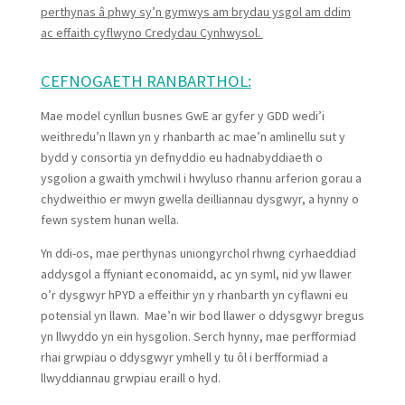
perthynas â phwy sy’n gymwys am brydau ysgol am ddim
ac effaith cyflwyno Credydau Cynhwysol.
CEFNOGAETH RANBARTHOL:
Mae model cynllun busnes GwE ar gyfer y GDD wedi’i
weithredu’n llawn yn y rhanbarth ac mae’n amlinellu sut y
bydd y consortia yn defnyddio eu hadnabyddiaeth o
ysgolion a gwaith ymchwil i hwyluso rhannu arferion gorau a
chydweithio er mwyn gwella deilliannau dysgwyr, a hynny o
fewn system hunan wella.
Yn ddi-os, mae perthynas uniongyrchol rhwng cyrhaeddiad
addysgol a ffyniant economaidd, ac yn syml, nid yw llawer
o’r dysgwyr hPYD a effeithir yn y rhanbarth yn cyflawni eu
potensial yn llawn. Mae’n wir bod llawer o ddysgwyr bregus
yn llwyddo yn ein hysgolion. Serch hynny, mae perfformiad
rhai grwpiau o ddysgwyr ymhell y tu ôl i berfformiad a
llwyddiannau grwpiau eraill o hyd.