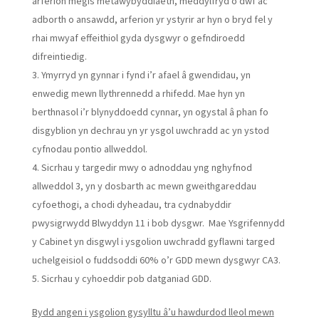
arferion megis metawybyddiaeth, meddylfryd o dwf ac
adborth o ansawdd, arferion yr ystyrir ar hyn o bryd fel y
rhai mwyaf effeithiol gyda dysgwyr o gefndiroedd
difreintiedig.
Ymyrryd yn gynnar i fynd i’r afael â gwendidau, yn
enwedig mewn llythrennedd a rhifedd. Mae hyn yn
berthnasol i’r blynyddoedd cynnar, yn ogystal â phan fo
disgyblion yn dechrau yn yr ysgol uwchradd ac yn ystod
cyfnodau pontio allweddol.
Sicrhau y targedir mwy o adnoddau yng nghyfnod
allweddol 3, yn y dosbarth ac mewn gweithgareddau
cyfoethogi, a chodi dyheadau, tra cydnabyddir
pwysigrwydd Blwyddyn 11 i bob dysgwr. Mae Ysgrifennydd
y Cabinet yn disgwyl i ysgolion uwchradd gyflawni targed
uchelgeisiol o fuddsoddi 60% o’r GDD mewn dysgwyr CA3.
Sicrhau y cyhoeddir pob datganiad GDD.
Bydd angen i ysgolion gysylltu â’u hawdurdod lleol mewn