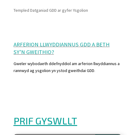
Templed Datganiad GDD ar gyfer Ysgolion
ARFERION LLWYDDIANNUS GDD A BETH
SY’N GWEITHIO?
Gweler wybodaeth ddefnyddiol am arferion llwyddiannus a
rannwyd ag ysgolion yn ystod gweithdai GDD
.
PRIF GYSWLLT