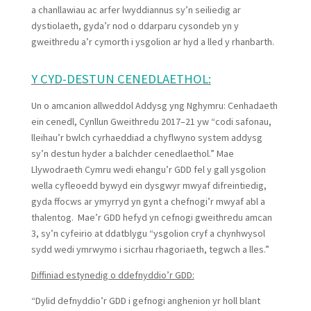
a chanllawiau ac arfer lwyddiannus sy’n seiliedig ar
dystiolaeth, gyda’r nod o ddarparu cysondeb yn y
gweithredu a’r cymorth i ysgolion ar hyd a lled y rhanbarth.
Y CYD-DESTUN CENEDLAETHOL:
Un o amcanion allweddol Addysg yng Nghymru: Cenhadaeth
ein cenedl, Cynllun Gweithredu 2017–21 yw “codi safonau,
lleihau’r bwlch cyrhaeddiad a chyflwyno system addysg
sy’n destun hyder a balchder cenedlaethol.” Mae
Llywodraeth Cymru wedi ehangu’r GDD fel y gall ysgolion
wella cyfleoedd bywyd ein dysgwyr mwyaf difreintiedig,
gyda ffocws ar ymyrryd yn gynt a chefnogi’r mwyaf abl a
thalentog. Mae’r GDD hefyd yn cefnogi gweithredu amcan
3, sy’n cyfeirio at ddatblygu “ysgolion cryf a chynhwysol
sydd wedi ymrwymo i sicrhau rhagoriaeth, tegwch a lles.”
Diffiniad estynedig o ddefnyddio’r GDD:
“Dylid defnyddio’r GDD i gefnogi anghenion yr holl blant