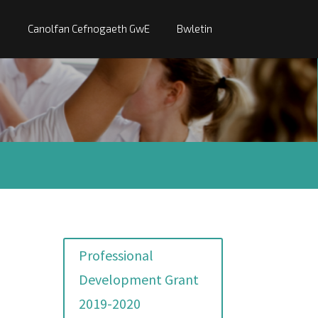
Canolfan Cefnogaeth GwE
Bwletin
Professional
Development Grant
2019-2020