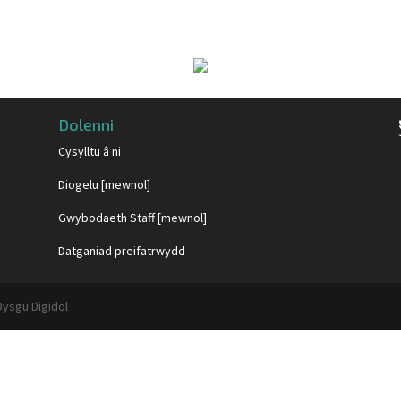
Dolenni
Cysylltu â ni
Diogelu [mewnol]
Gwybodaeth Staff [mewnol]
Datganiad preifatrwydd
Dysgu Digidol