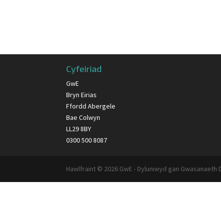
Cyfeiriad
GwE
Bryn Eirias
Ffordd Abergele
Bae Colwyn
LL29 8BY
0300 500 8087
Hawlfraint © 2026 GwE - Dyluniwyd gan Gwasanaeth 