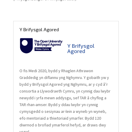
Y Brifysgol Agored
Y Brifysg
ol
Agored
O fis Medi 2020, bydd y Rhaglen Athrawon
Graddedig yn diflannu yng Nghymru. Y gobaith yw y
bydd y Brifysgol Agored yng Nghymru, ar y cyd â’r
consortia a Llywodraeth Cymru, yn cynnig dau lwybr
newydd i yrfa mewn addysgu, sef TAR â chyflog a
TAR rhan-amser. Bydd y ddau lwybr yn cynnig
cymysgedd o sesiynau ar-lein a wyneb yn wyneb,
efo mentoriaid a thiwtoriaid ymarfer. Bydd 120
diwrnod o brofiad ymarferol hefyd, ar draws dwy
ysgol.