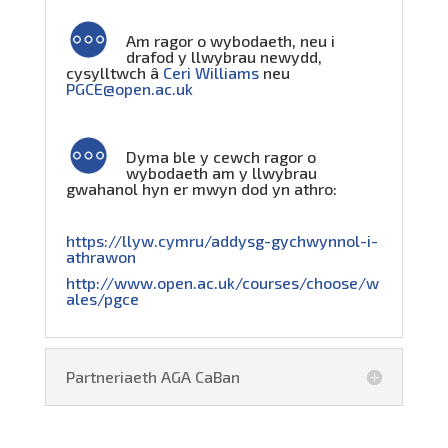
Am ragor o wybodaeth, neu i
drafod y llwybrau newydd,
cysylltwch â
Ceri Williams
neu
PGCE@open.ac.uk
Dyma ble y cewch ragor o
wybodaeth am y llwybrau
gwahanol hyn er mwyn dod yn athro:
https://llyw.cymru/addysg-gychwynnol-i-
athrawon
http://www.open.ac.uk/courses/choose/w
ales/pgce
Partneriaeth AGA CaBan