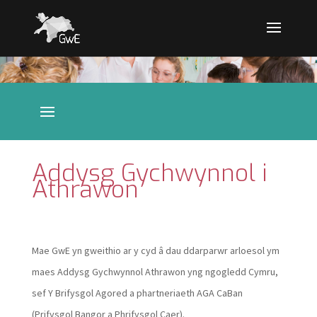
Addysg Gychwynnol i
Athrawon
Mae GwE yn gweithio ar y cyd â dau ddarparwr arloesol ym
maes Addysg Gychwynnol Athrawon yng ngogledd Cymru,
sef Y Brifysgol Agored a phartneriaeth AGA CaBan
(Prifysgol Bangor a Phrifysgol Caer).