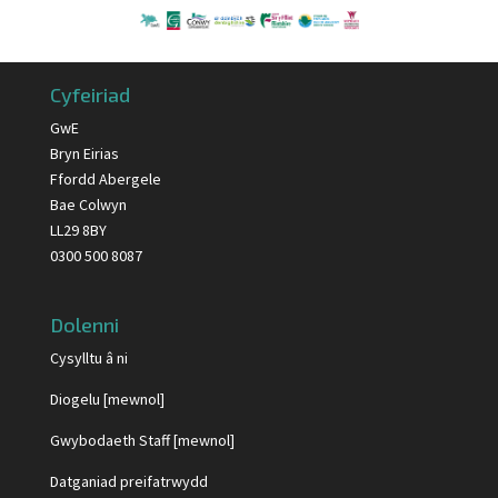
Cyfeiriad
GwE
Bryn Eirias
Ffordd Abergele
Bae Colwyn
LL29 8BY
0300 500 8087
Dolenni
Cysylltu â ni
Diogelu [mewnol]
Gwybodaeth Staff [mewnol]
Datganiad preifatrwydd