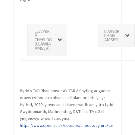
LLWYBR
LLWYBR
Â
RHAN-
CHYFLOG
AMSER
(LLAWN-
AMSER)
Bydd y TAR Rhan-amser a’r TAR â Chyflog ar gael ar
draws cyfnodau a phynciau â blaenoriaeth yn yr
Hydref, 2020 (y pynciau â blaenoriaeth am y tro fydd
Gwyddoniaeth, Mathemateg, D&Th ac ITM). Gall
ymgeiswyr wneud cais yma:
https://www.open.ac.uk/courses/choose/cymru/tar