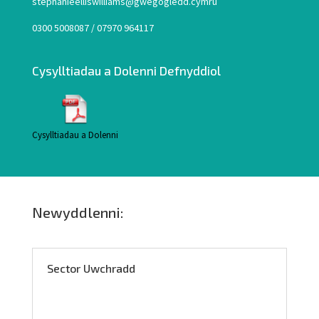
stephanieelliswilliams@gwegogledd.cymru
0300 5008087 / 07970 964117
Cysylltiadau a Dolenni Defnyddiol
Cysylltiadau a Dolenni
Newyddlenni:
Sector Uwchradd