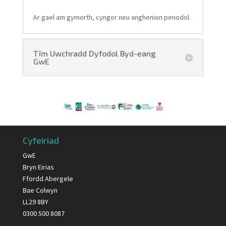
Ar gael am gymorth, cyngor neu anghenion penodol.
Tîm Uwchradd Dyfodol Byd-eang
GwE
Cyfeiriad
GwE
Bryn Eirias
Ffordd Abergele
Bae Colwyn
LL29 8BY
0300 500 8087