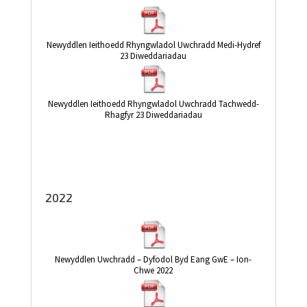
Newyddlen Ieithoedd Rhyngwladol Uwchradd Medi-Hydref
23 Diweddariadau
Newyddlen Ieithoedd Rhyngwladol Uwchradd Tachwedd-
Rhagfyr 23 Diweddariadau
2022
Newyddlen Uwchradd – Dyfodol Byd Eang GwE – Ion-
Chwe 2022