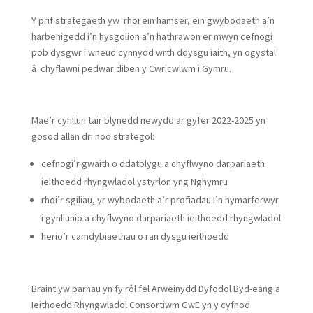
Y prif strategaeth yw rhoi ein hamser, ein gwybodaeth a’n
harbenigedd i’n hysgolion a’n hathrawon er mwyn cefnogi
pob dysgwr i wneud cynnydd wrth ddysgu iaith, yn ogystal
â chyflawni pedwar diben y Cwricwlwm i Gymru.
Mae’r cynllun tair blynedd newydd ar gyfer 2022-2025 yn
gosod allan dri nod strategol:
cefnogi’r gwaith o ddatblygu a chyflwyno darpariaeth
ieithoedd rhyngwladol ystyrlon yng Nghymru
rhoi’r sgiliau, yr wybodaeth a’r profiadau i’n hymarferwyr
i gynllunio a chyflwyno darpariaeth ieithoedd rhyngwladol
herio’r camdybiaethau o ran dysgu ieithoedd
Braint yw parhau yn fy rôl fel Arweinydd Dyfodol Byd-eang a
Ieithoedd Rhyngwladol Consortiwm GwE yn y cyfnod