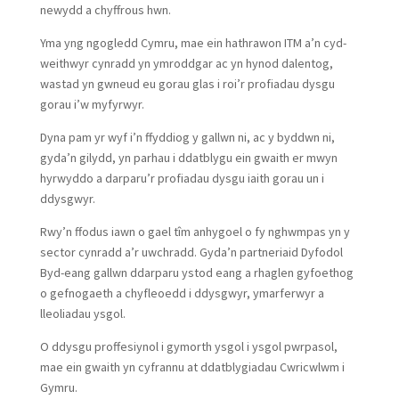
newydd a chyffrous hwn.
Yma yng ngogledd Cymru, mae ein hathrawon ITM a’n cyd-
weithwyr cynradd yn ymroddgar ac yn hynod dalentog,
wastad yn gwneud eu gorau glas i roi’r profiadau dysgu
gorau i’w myfyrwyr.
Dyna pam yr wyf i’n ffyddiog y gallwn ni, ac y byddwn ni,
gyda’n gilydd, yn parhau i ddatblygu ein gwaith er mwyn
hyrwyddo a darparu’r profiadau dysgu iaith gorau un i
ddysgwyr.
Rwy’n ffodus iawn o gael tîm anhygoel o fy nghwmpas yn y
sector cynradd a’r uwchradd. Gyda’n partneriaid Dyfodol
Byd-eang gallwn ddarparu ystod eang a rhaglen gyfoethog
o gefnogaeth a chyfleoedd i ddysgwyr, ymarferwyr a
lleoliadau ysgol.
O ddysgu proffesiynol i gymorth ysgol i ysgol pwrpasol,
mae ein gwaith yn cyfrannu at ddatblygiadau Cwricwlwm i
Gymru.