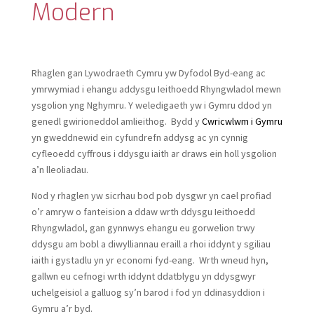
Modern
Rhaglen gan Lywodraeth Cymru yw Dyfodol Byd-eang ac
ymrwymiad i ehangu addysgu Ieithoedd Rhyngwladol mewn
ysgolion yng Nghymru. Y weledigaeth yw i Gymru ddod yn
genedl gwirioneddol amlieithog. Bydd y
Cwricwlwm i Gymru
yn gweddnewid ein cyfundrefn addysg ac yn cynnig
cyfleoedd cyffrous i ddysgu iaith ar draws ein holl ysgolion
a’n lleoliadau.
Nod y rhaglen yw sicrhau bod pob dysgwr yn cael profiad
o’r amryw o fanteision a ddaw wrth ddysgu Ieithoedd
Rhyngwladol, gan gynnwys ehangu eu gorwelion trwy
ddysgu am bobl a diwylliannau eraill a rhoi iddynt y sgiliau
iaith i gystadlu yn yr economi fyd-eang. Wrth wneud hyn,
gallwn eu cefnogi wrth iddynt ddatblygu yn ddysgwyr
uchelgeisiol a galluog sy’n barod i fod yn ddinasyddion i
Gymru a’r byd.