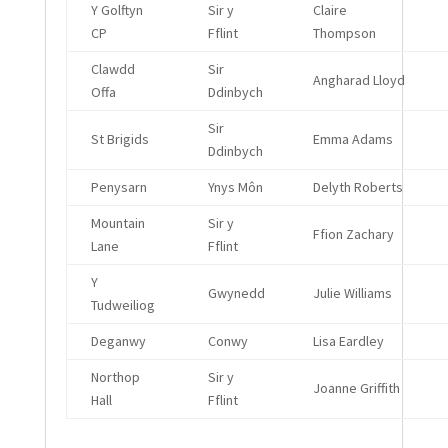
Y Golftyn
Sir y
Claire
CP
Fflint
Thompson
Clawdd
Sir
Angharad Lloyd
Offa
Ddinbych
Sir
St Brigids
Emma Adams
Ddinbych
Penysarn
Ynys Môn
Delyth Roberts
Mountain
Sir y
Ffion Zachary
Lane
Fflint
Y
Gwynedd
Julie Williams
Tudweiliog
Deganwy
Conwy
Lisa Eardley
Northop
Sir y
Joanne Griffith
Hall
Fflint