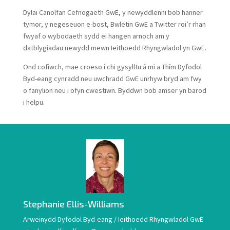
Dylai Canolfan Cefnogaeth GwE, y newyddlenni bob hanner
tymor, y negeseuon e-bost, Bwletin GwE a Twitter roi’r rhan
fwyaf o wybodaeth sydd ei hangen arnoch am y
datblygiadau newydd mewn Ieithoedd Rhyngwladol yn GwE.
Ond cofiwch, mae croeso i chi gysylltu â mi a Thîm Dyfodol
Byd-eang cynradd neu uwchradd GwE unrhyw bryd am fwy
o fanylion neu i ofyn cwestiwn. Byddwn bob amser yn barod
i helpu.
Stephanie Ellis-Williams
Arweinydd Dyfodol Byd-eang / Ieithoedd Rhyngwladol GwE