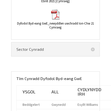
Ebrill 2021 [Cymraeg]
Dyfodol Byd-eang GwE_newyddlen uwchradd Ion-Chw 21
Cymraeg
Sector Cynradd
Tîm Cynradd Dyfodol Byd-eang GwE
CYDLYNYDD
YSGOL
ALL
IRH
Beddgelert
Gwynedd
Esyllt Williams