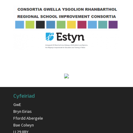
Cyfeiriad
GwE
Bryn Eirias
Ffordd Abergele
Bae Colwyn
LL29 8BY