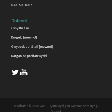
0300 500 8087
Dolenni
Cysylltu â ni
Diogelu [mewnol]
Gwybodaeth Staff [mewnol]
Datganiad preifatrwydd
Hawlfraint © 2026 GwE - Dyluniwyd gan Gwasanaeth Dysgu
Digidol