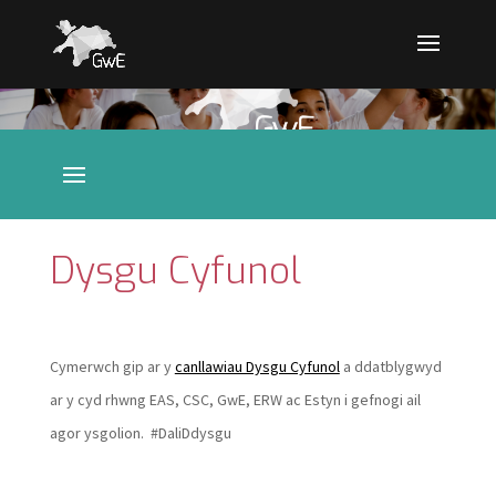
Dysgu Cyfunol
Cymerwch gip ar y
canllawiau Dysgu Cyfunol
a ddatblygwyd
ar y cyd rhwng EAS, CSC, GwE, ERW ac Estyn i gefnogi ail
agor ysgolion. #DaliDdysgu