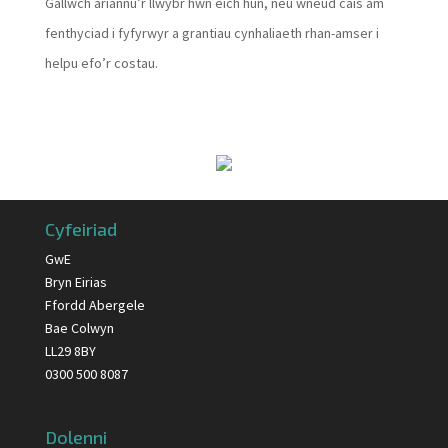
Gallwch ariannu’r llwybr hwn eich hun, neu wneud cais am
fenthyciad i fyfyrwyr a grantiau cynhaliaeth rhan-amser i
helpu efo’r costau.
Cyfeiriad
GwE
Bryn Eirias
Ffordd Abergele
Bae Colwyn
LL29 8BY
0300 500 8087
Dolenni