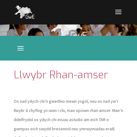
Llwybr Rhan-amser
Os nad ydych chi’n gweithio mewn ysgol, neu os nad yw’r
llwybr â chyflog yn iawn i chi, mae opsiwn rhan-amser. Mae’n
ddelfrydol os ydych chi eisiau astudio am eich TAR o
gwmpas eich swydd bresennol neu ymrwymiadau eraill.