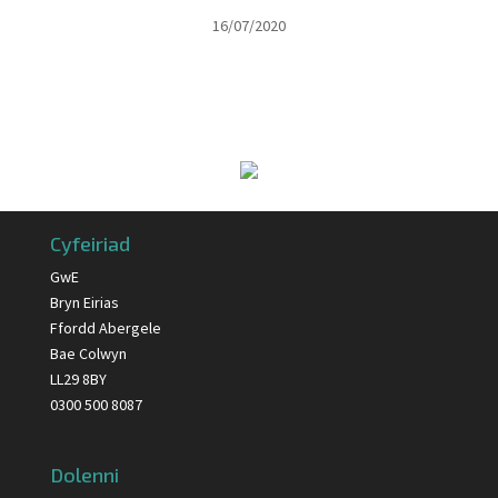
16/07/2020
Cyfeiriad
GwE
Bryn Eirias
Ffordd Abergele
Bae Colwyn
LL29 8BY
0300 500 8087
Dolenni