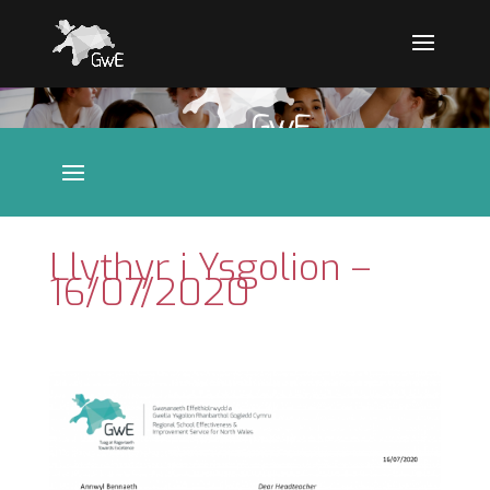
Llythyr i Ysgolion –
16/07/2020