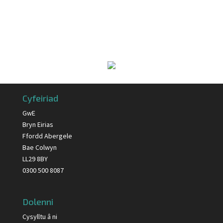
Cyfeiriad
GwE
Bryn Eirias
Ffordd Abergele
Bae Colwyn
LL29 8BY
0300 500 8087
Dolenni
Cysylltu â ni