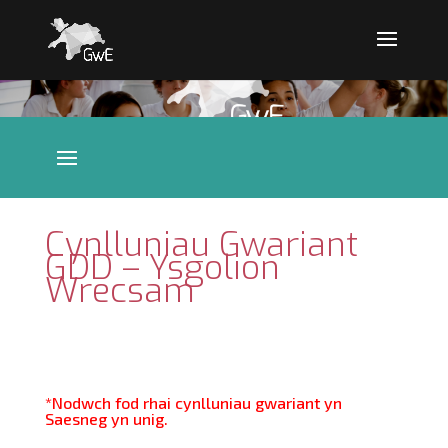
Cynlluniau Gwariant
GDD – Ysgolion
Wrecsam
*Nodwch fod rhai cynlluniau gwariant yn
Saesneg yn unig.