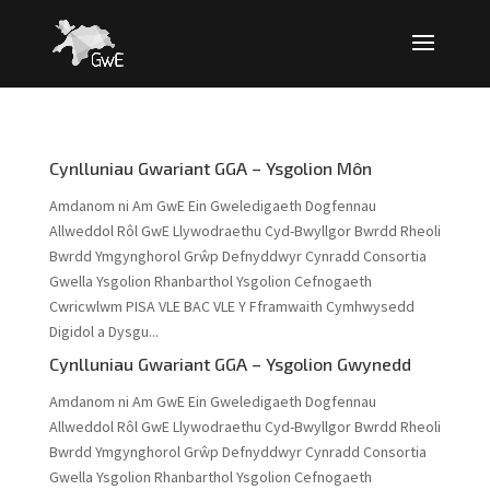
Cynlluniau Gwariant GGA – Ysgolion Môn
Amdanom ni Am GwE Ein Gweledigaeth Dogfennau
Allweddol Rôl GwE Llywodraethu Cyd-Bwyllgor Bwrdd Rheoli
Bwrdd Ymgynghorol Grŵp Defnyddwyr Cynradd Consortia
Gwella Ysgolion Rhanbarthol Ysgolion Cefnogaeth
Cwricwlwm PISA VLE BAC VLE Y Fframwaith Cymhwysedd
Digidol a Dysgu...
Cynlluniau Gwariant GGA – Ysgolion Gwynedd
Amdanom ni Am GwE Ein Gweledigaeth Dogfennau
Allweddol Rôl GwE Llywodraethu Cyd-Bwyllgor Bwrdd Rheoli
Bwrdd Ymgynghorol Grŵp Defnyddwyr Cynradd Consortia
Gwella Ysgolion Rhanbarthol Ysgolion Cefnogaeth