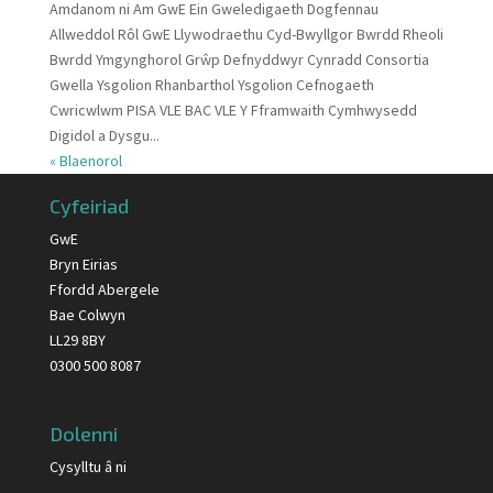
Amdanom ni Am GwE Ein Gweledigaeth Dogfennau
Allweddol Rôl GwE Llywodraethu Cyd-Bwyllgor Bwrdd Rheoli
Bwrdd Ymgynghorol Grŵp Defnyddwyr Cynradd Consortia
Gwella Ysgolion Rhanbarthol Ysgolion Cefnogaeth
Cwricwlwm PISA VLE BAC VLE Y Fframwaith Cymhwysedd
Digidol a Dysgu...
« Blaenorol
Cyfeiriad
GwE
Bryn Eirias
Ffordd Abergele
Bae Colwyn
LL29 8BY
0300 500 8087
Dolenni
Cysylltu â ni