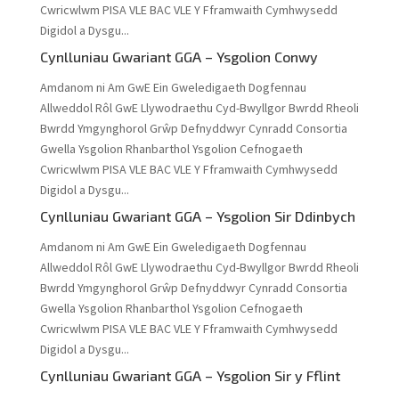
Cwricwlwm PISA VLE BAC VLE Y Fframwaith Cymhwysedd
Digidol a Dysgu...
Cynlluniau Gwariant GGA – Ysgolion Conwy
Amdanom ni Am GwE Ein Gweledigaeth Dogfennau
Allweddol Rôl GwE Llywodraethu Cyd-Bwyllgor Bwrdd Rheoli
Bwrdd Ymgynghorol Grŵp Defnyddwyr Cynradd Consortia
Gwella Ysgolion Rhanbarthol Ysgolion Cefnogaeth
Cwricwlwm PISA VLE BAC VLE Y Fframwaith Cymhwysedd
Digidol a Dysgu...
Cynlluniau Gwariant GGA – Ysgolion Sir Ddinbych
Amdanom ni Am GwE Ein Gweledigaeth Dogfennau
Allweddol Rôl GwE Llywodraethu Cyd-Bwyllgor Bwrdd Rheoli
Bwrdd Ymgynghorol Grŵp Defnyddwyr Cynradd Consortia
Gwella Ysgolion Rhanbarthol Ysgolion Cefnogaeth
Cwricwlwm PISA VLE BAC VLE Y Fframwaith Cymhwysedd
Digidol a Dysgu...
Cynlluniau Gwariant GGA – Ysgolion Sir y Fflint