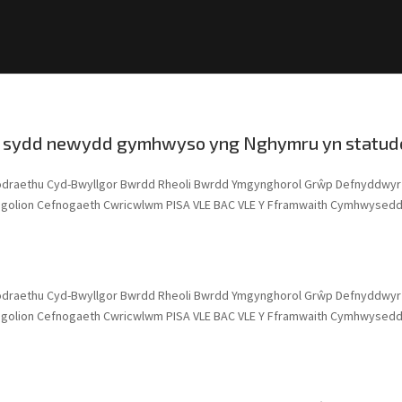
n sydd newydd gymhwyso yng Nghymru yn statud
odraethu Cyd-Bwyllgor Bwrdd Rheoli Bwrdd Ymgynghorol Grŵp Defnyddwyr
sgolion Cefnogaeth Cwricwlwm PISA VLE BAC VLE Y Fframwaith Cymhwysedd 
odraethu Cyd-Bwyllgor Bwrdd Rheoli Bwrdd Ymgynghorol Grŵp Defnyddwyr
sgolion Cefnogaeth Cwricwlwm PISA VLE BAC VLE Y Fframwaith Cymhwysedd 