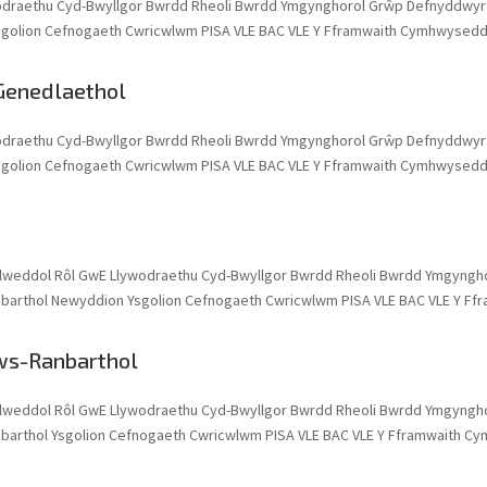
odraethu Cyd-Bwyllgor Bwrdd Rheoli Bwrdd Ymgynghorol Grŵp Defnyddwyr
sgolion Cefnogaeth Cwricwlwm PISA VLE BAC VLE Y Fframwaith Cymhwysedd 
Genedlaethol
odraethu Cyd-Bwyllgor Bwrdd Rheoli Bwrdd Ymgynghorol Grŵp Defnyddwyr
sgolion Cefnogaeth Cwricwlwm PISA VLE BAC VLE Y Fframwaith Cymhwysedd 
lweddol Rôl GwE Llywodraethu Cyd-Bwyllgor Bwrdd Rheoli Bwrdd Ymgyngh
nbarthol Newyddion Ysgolion Cefnogaeth Cwricwlwm PISA VLE BAC VLE Y Ff
aws-Ranbarthol
lweddol Rôl GwE Llywodraethu Cyd-Bwyllgor Bwrdd Rheoli Bwrdd Ymgyngh
nbarthol Ysgolion Cefnogaeth Cwricwlwm PISA VLE BAC VLE Y Fframwaith C