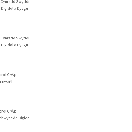
 Cynradd Swyddi
Digidol a Dysgu
 Cynradd Swyddi
Digidol a Dysgu
orol Grŵp
ramwaith
orol Grŵp
ymhwysedd Digidol