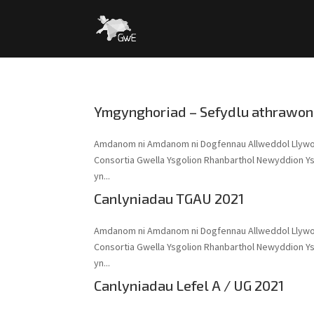
Ymgynghoriad – Sefydlu athrawo
Amdanom ni Amdanom ni Dogfennau Allweddol Llyw
Consortia Gwella Ysgolion Rhanbarthol Newyddion Y
yn...
Canlyniadau TGAU 2021
Amdanom ni Amdanom ni Dogfennau Allweddol Llyw
Consortia Gwella Ysgolion Rhanbarthol Newyddion Y
yn...
Canlyniadau Lefel A / UG 2021