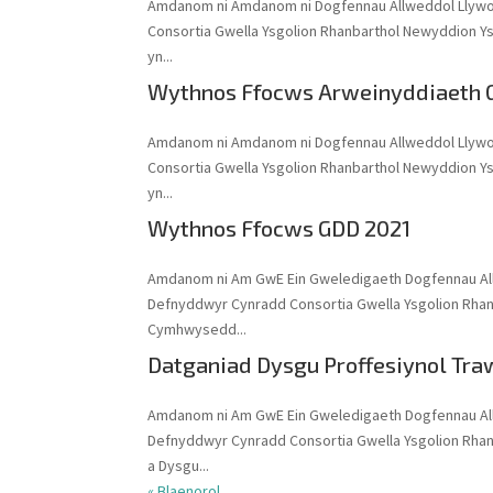
Amdanom ni Amdanom ni Dogfennau Allweddol Llyw
Consortia Gwella Ysgolion Rhanbarthol Newyddion Y
yn...
Wythnos Ffocws Arweinyddiaeth 
Amdanom ni Amdanom ni Dogfennau Allweddol Llyw
Consortia Gwella Ysgolion Rhanbarthol Newyddion Y
yn...
Wythnos Ffocws GDD 2021
Amdanom ni Am GwE Ein Gweledigaeth Dogfennau Al
Defnyddwyr Cynradd Consortia Gwella Ysgolion Rha
Cymhwysedd...
Datganiad Dysgu Proffesiynol Tr
Amdanom ni Am GwE Ein Gweledigaeth Dogfennau Al
Defnyddwyr Cynradd Consortia Gwella Ysgolion Rha
a Dysgu...
« Blaenorol