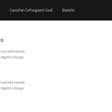
Canolfan Cefnogaeth GwE
Bwletin
ol
 Cynradd Swyddi
Digidol a Dysgu
 Cynradd Swyddi
Digidol a Dysgu