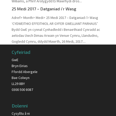
Williams, a Phrif Arolygydd Ei Mawrhydi dros...
25 Medi 2017 – Datganiad i’r Wasg
Adref> Month> Medi> 25 Medi 2017 – Datganiad i’r Wasg
‘CYDWEITHIO EFFEITHIOL AR GYFER GWELLIANT PARHAUS’
Bydd GwE yn cynnal Cynhadledd i Benaethiaid Cynradd ac
aelodau Uwch Dimau Arwain yn Venue Cymru, Llandudno,
Gogledd Cymru, ddydd Mawrth, 26 Medi, 2017....
Cyfeiriad
GwE
Bryn Eirias
Ffordd Abergele
Bae Colwyn
LL29 8BY
0300 500 8087
Dolenni
Cysylltu â ni