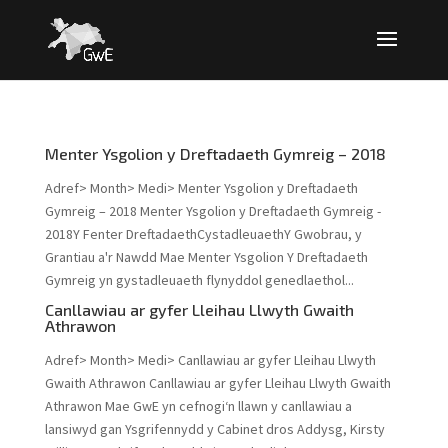
Menter Ysgolion y Dreftadaeth Gymreig – 2018
Adref> Month> Medi> Menter Ysgolion y Dreftadaeth
Gymreig – 2018 Menter Ysgolion y Dreftadaeth Gymreig -
2018Y Fenter DreftadaethCystadleuaethY Gwobrau, y
Grantiau a'r Nawdd Mae Menter Ysgolion Y Dreftadaeth
Gymreig yn gystadleuaeth flynyddol genedlaethol...
Canllawiau ar gyfer Lleihau Llwyth Gwaith
Athrawon
Adref> Month> Medi> Canllawiau ar gyfer Lleihau Llwyth
Gwaith Athrawon Canllawiau ar gyfer Lleihau Llwyth Gwaith
Athrawon Mae GwE yn cefnogi‘n llawn y canllawiau a
lansiwyd gan Ysgrifennydd y Cabinet dros Addysg, Kirsty