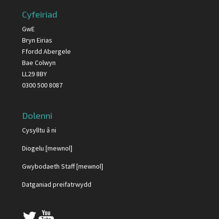
Cyfeiriad
GwE
Bryn Eirias
Ffordd Abergele
Bae Colwyn
LL29 8BY
0300 500 8087
Dolenni
Cysylltu â ni
Diogelu [mewnol]
Gwybodaeth Staff [mewnol]
Datganiad preifatrwydd