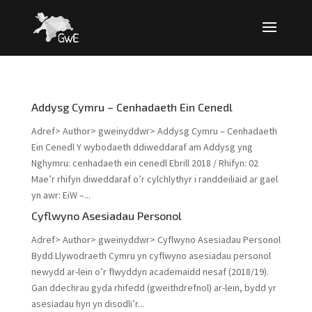
Addysg Cymru – Cenhadaeth Ein Cenedl
Adref> Author> gweinyddwr> Addysg Cymru – Cenhadaeth
Ein Cenedl Y wybodaeth ddiweddaraf am Addysg yng
Nghymru: cenhadaeth ein cenedl Ebrill 2018 / Rhifyn: 02
Mae’r rhifyn diweddaraf o’r cylchlythyr i randdeiliaid ar gael
yn awr: EiW –...
Cyflwyno Asesiadau Personol
Adref> Author> gweinyddwr> Cyflwyno Asesiadau Personol
Bydd Llywodraeth Cymru yn cyflwyno asesiadau personol
newydd ar-lein o’r flwyddyn academaidd nesaf (2018/19).
Gan ddechrau gyda rhifedd (gweithdrefnol) ar-lein, bydd yr
asesiadau hyn yn disodli’r...