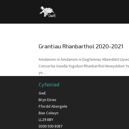
Grantiau Rhanbarthol 2020-2021
Amdanom ni Amdanom ni Dogfennau Allweddol Llyw
Consortia Gwella Ysgolion Rhanbarthol Newyddion Y
yn...
Cyfeiriad
GwE
Bryn Eirias
Ffordd Abergele
Bae Colwyn
LL29 8BY
0300 500 8087