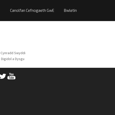
Canolfan Cefnogaeth GwE
Bwletin
 Cynradd Swyddi
Digidol a Dysgu