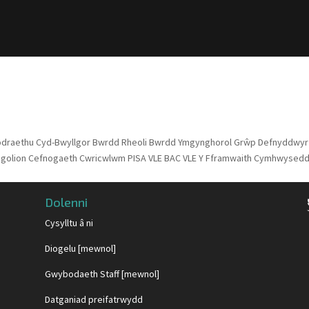
odraethu Cyd-Bwyllgor Bwrdd Rheoli Bwrdd Ymgynghorol Grŵp Defnyddwyr
sgolion Cefnogaeth Cwricwlwm PISA VLE BAC VLE Y Fframwaith Cymhwysedd 
Dolenni
Cysylltu â ni
Diogelu [mewnol]
Gwybodaeth Staff [mewnol]
Datganiad preifatrwydd