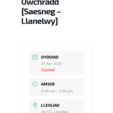
Uwchradd
[Saesneg –
Llanelwy]
DYDDIAD
01 Apr 2020
Expired!
AMSER
8:45 am - 3:30 pm
LLEOLIAD
OpTIC, Llanelwy