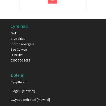
Cyfeiriad
GwE
Bryn Eirias
Ffordd Abergele
Bae Colwyn
LL29 8BY
0300 500 8087
Dolenni
Cysylltu â ni
Diogelu [mewnol]
Gwybodaeth Staff [mewnol]