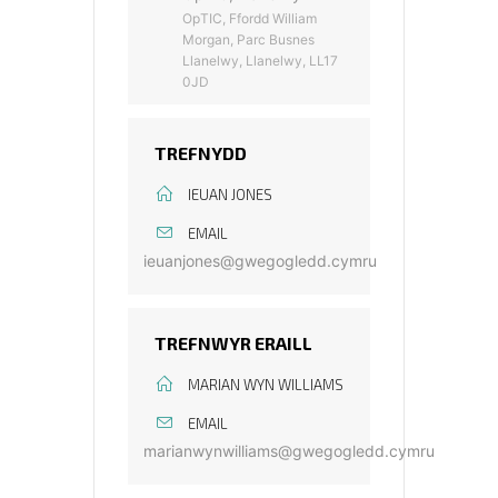
OpTIC, Ffordd William
Morgan, Parc Busnes
Llanelwy, Llanelwy, LL17
0JD
TREFNYDD
IEUAN JONES
EMAIL
ieuanjones@gwegogledd.cymru
TREFNWYR ERAILL
MARIAN WYN WILLIAMS
EMAIL
marianwynwilliams@gwegogledd.cymru