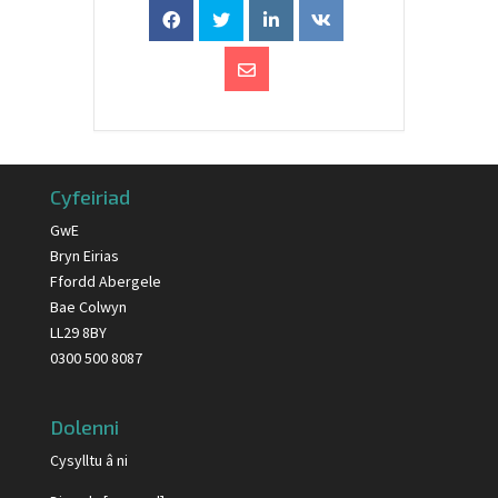
Cyfeiriad
GwE
Bryn Eirias
Ffordd Abergele
Bae Colwyn
LL29 8BY
0300 500 8087
Dolenni
Cysylltu â ni