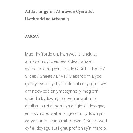
Addas ar gyfer: Athrawon Cynradd,
Uwchradd ac Arbennig
AMCAN
Mae’r hyfforddiant hwn wedi ei anelu at
athrawon sydd eisoes â dealltwriaeth
sylfaenol o raglenni craidd G-Suite –Docs /
Slides / Sheets / Drive / Classroom. Bydd
cyfle yn ystod yr hyfforddiant i ddysgu mwy
am nodweddion ymestynnol y rhaglenni
craidd a byddwn yn edrych ar wahanol
ddulliau o roi adborth yn ddigidol i ddysgwyr
er mwyn codi safon eu gwaith. Byddwn yn
edrych ar raglenni eraill o fewn G-Suite. Bydd
cyfle i ddysgu sut i greu profion sy’n marcio’i