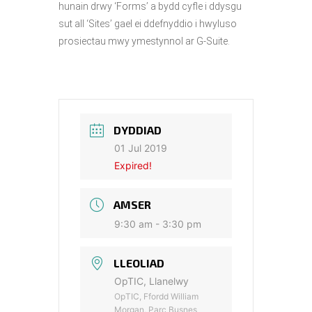
hunain drwy ‘Forms’ a bydd cyfle i ddysgu
sut all ‘Sites’ gael ei ddefnyddio i hwyluso
prosiectau mwy ymestynnol ar G-Suite.
DYDDIAD
01 Jul 2019
Expired!
AMSER
9:30 am - 3:30 pm
LLEOLIAD
OpTIC, Llanelwy
OpTIC, Ffordd William
Morgan, Parc Busnes