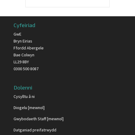
Cyfeiriad
GwE
Bryn Eirias
Ffordd Abergele
Bae Colwyn
LL29 8BY
0300 500 8087
Dolenni
Cysylltu â ni
Diogelu [mewnol]
Gwybodaeth Staff [mewnol]
Datganiad preifatrwydd