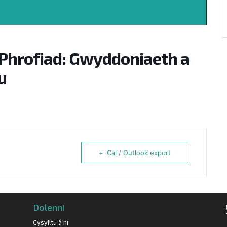
Phrofiad: Gwyddoniaeth a
u
+ iCal / Outlook export
Dolenni
Cysylltu â ni