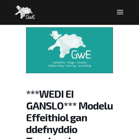
***WEDI EI
GANSLO*** Modelu
Effeithiol gan
ddefnyddio