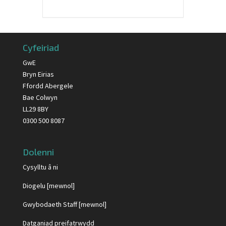
Cyfeiriad
GwE
Bryn Eirias
Ffordd Abergele
Bae Colwyn
LL29 8BY
0300 500 8087
Dolenni
Cysylltu â ni
Diogelu [mewnol]
Gwybodaeth Staff [mewnol]
Datganiad preifatrwydd