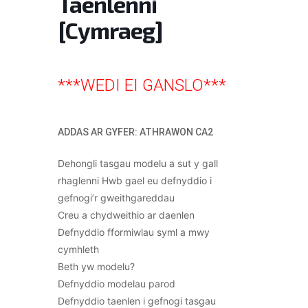
Taenlenni
[Cymraeg]
***WEDI EI GANSLO***
ADDAS AR GYFER: ATHRAWON CA2
Dehongli tasgau modelu a sut y gall
rhaglenni Hwb gael eu defnyddio i
gefnogi’r gweithgareddau
Creu a chydweithio ar daenlen
Defnyddio fformiwlau syml a mwy
cymhleth
Beth yw modelu?
Defnyddio modelau parod
Defnyddio taenlen i gefnogi tasgau