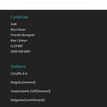
Cyfeiriad
GwE
Bryn Eirias
Ffordd Abergele
Bae Colwyn
LL29 8BY
0300 500 8087
Dolenni
Cysylltu â ni
Diogelu [mewnol]
Gwybodaeth Staff [mewnol]
Datganiad preifatrwydd