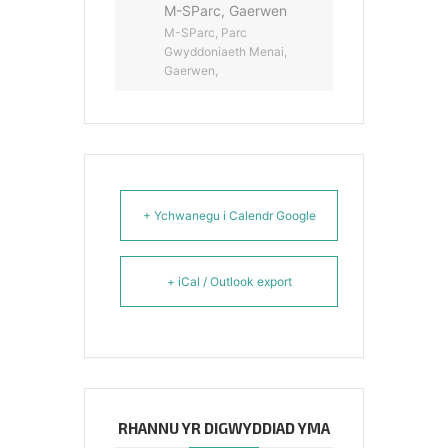
M-SParc, Gaerwen
M-SParc, Parc
Gwyddoniaeth Menai,
Gaerwen,
+ Ychwanegu i Calendr Google
+ iCal / Outlook export
RHANNU YR DIGWYDDIAD YMA