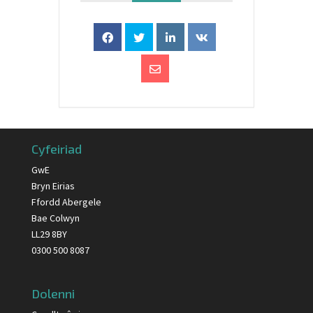
Cyfeiriad
GwE
Bryn Eirias
Ffordd Abergele
Bae Colwyn
LL29 8BY
0300 500 8087
Dolenni