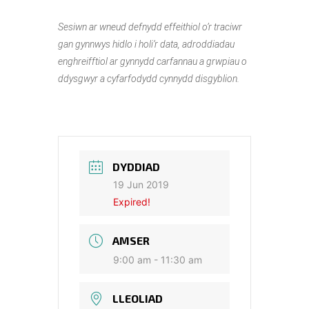
Sesiwn ar wneud defnydd effeithiol o’r traciwr
gan gynnwys hidlo i holi’r data, adroddiadau
enghreifftiol ar gynnydd carfannau a grwpiau o
ddysgwyr a cyfarfodydd cynnydd disgyblion.
DYDDIAD
19 Jun 2019
Expired!
AMSER
9:00 am - 11:30 am
LLEOLIAD